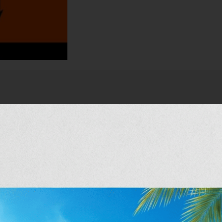
ατ απόχρωση.
θητικό αποτέλεσμα και
πιφανειών και πλακιδίων