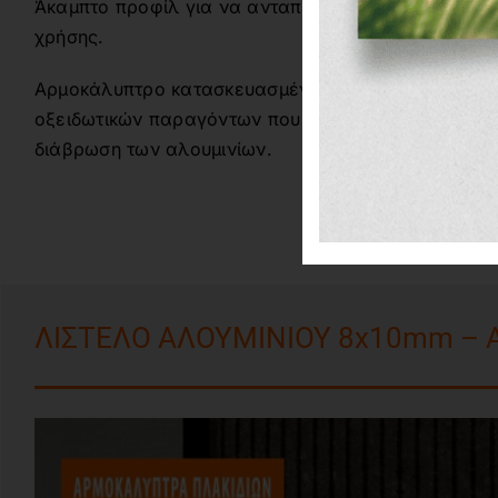
Άκαμπτο προφίλ για να ανταπεξέλθει σε συνθήκες 
χρήσης.
Αρμοκάλυπτρο κατασκευασμένο με ανοδίωση, για π
οξειδωτικών παραγόντων που ευθύνονται για το σκ
διάβρωση των αλουμινίων.
ΛΙΣΤΕΛΟ ΑΛΟΥΜΙΝΙΟΥ 8x10mm – 