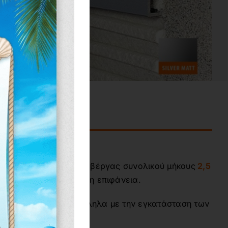
 διατίθεται σε μορφή βέργας συνολικού μήκους
2,5
ανό να καλύψει μεγάλη επιφάνεια.
λλας πλακιδίων παράλληλα με την εγκατάσταση των
πλακιδίων.