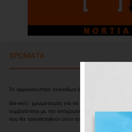
ΧΡΩΜΑΤΑ
Το αρμοκάλυπτρο πλακιδίων διατίθεται σε ασημί μ
Ιδανικός χρωματισμός για να προσδώσει άψογο αισ
συμβατότητα με την απόχρωση των περισσότερων ε
που θα τοποθετηθούν στον τοίχο.