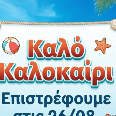
Υ
Το αρμοκάλυπτρο πλακιδίων
μέτρων
ικ
Τοποθετείται με χρήση κό