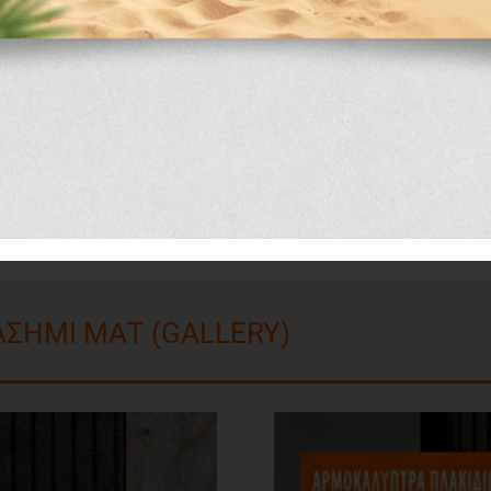
αυξημένης καθημερινής
ροστασία έναντι των
ούριασμα και την
ΑΣΗΜΙ ΜΑΤ (GALLERY)