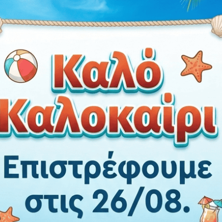
Γ.
ΜΗΚΟΣ ΑΞΟΝΑ ΑΠΟ Τ
που χρειάζεται για να κ
μην προσκρούει πάνω σ
Δ.
ΑΝΟΙΓΜΑ ΤΡΥΠΑΣ Τ
χρειάζεται για να περά
συγκρατούν την πόρτα.
Ε.
ΑΠΟΣΤΑΣΗ ΑΠΟ ΚΕΝΤ
είναι βασικός συντελεσ
μηχανισμού από τις δυο 