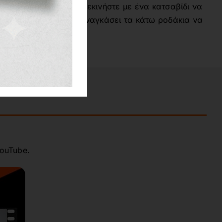
 δεν κυλάνε σωστά, ξεκινήστε με ένα κατσαβίδι να
κια. Κίνηση που θα αναγκάσει τα κάτω ροδάκια να
άκι της ντουζιέρας.
ouTube.