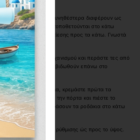
άνιου διπλής τρύπας συνηθέστερα διαφέρουν ως
ησης. Τα ροδάκια που τοποθετούνται στο κάτω
ως διαθέτουν κουμπί πίεσης προς τα κάτω. Γνωστά
 το πίσω μέρος του μηχανισμού και περάστε τες από
 του τζαμιού, ώστε να βιδωθούν επάνω στο
τηθεί η πόρτα.
 τα ροδάκια στα τζάμια, κρεμάστε πρώτα τα
και έπειτα πλησιάστε την πόρτα και πιέστε το
ς τα κάτω, για να περάσουν τα ροδάκια στο κάτω
α διαθέτουν σύστημα ρύθμισης ώς προς το ύψος.