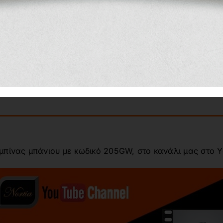
Εφόσον τα κάτω ροδάκια
ανεβάζετε τα πάνω ροδά
κυλήσουν ομαλά στο αυλ
πίνας μπάνιου με κωδικό 205GW, στο κανάλι μας στο Y