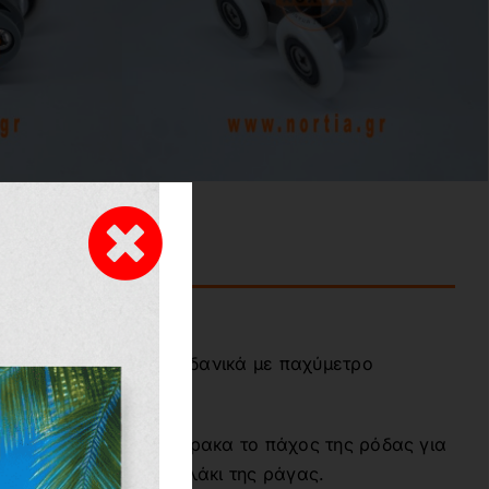
Σ
: Με ένα χάρακα ή ιδανικά με παχύμετρο
οδέλας.
ετρήστε με τον ίδιο χάρακα το πάχος της ρόδας για
όδα χωρά μέσα στο αυλάκι της ράγας.