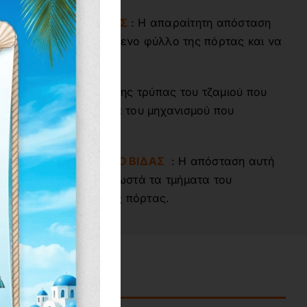
Ο ΠΙΣΩ ΜΕΡΟΣ ΡΟΔΑΣ
: Η απαραίτητη απόσταση
ινείται ομαλά το κινούμενο φύλλο της πόρτας και να
τα σταθερά φύλλα.
ΖΑΜΙΟΥ
: Το άνοιγμα της τρύπας του τζαμιού που
σουν ομαλά τα τμήματα του μηχανισμού που
ΡΟ ΒΙΔΑΣ ΣΕ ΚΕΝΤΡΟ ΒΙΔΑΣ
: Η απόσταση αυτή
τής για να περάσουν σωστά τα τμήματα του
τρύπες του τζαμιού της πόρτας.