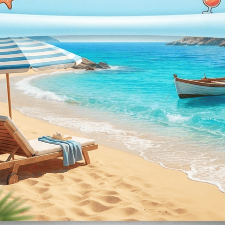
Τα ροδάκια καμπίνας μπ
προς το σημείο τοποθέτ
μέρος της πόρτας συνήθ
και ως τύπου easy clean.
Αφαιρέστε τις βίδες από
το πίσω μέρος των οπών
μηχανισμό και να συγκρα
Μόλις τοποθετηθούν όλα
ροδάκια στην πάνω ράγα 
κουμπί απασφάλισης προ
αυλάκι.
Συνήθως τα πάνω ροδάκι