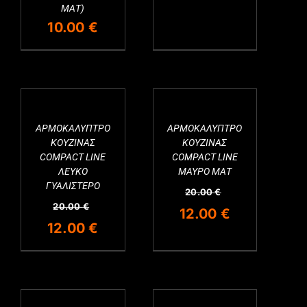
ΜΑΤ)
price
τρέχουσα
10.00
€
was:
τιμή
20.00 €.
είναι:
12.00 €.
ΑΡΜΟΚΑΛΥΠΤΡΟ
ΑΡΜΟΚΑΛΥΠΤΡΟ
ΚΟΥΖΙΝΑΣ
ΚΟΥΖΙΝΑΣ
COMPACT LINE
COMPACT LINE
ΛΕΥΚΟ
ΜΑΥΡΟ ΜΑΤ
ΓΥΑΛΙΣΤΕΡΟ
20.00
€
20.00
€
Original
Η
12.00
€
Original
Η
12.00
€
price
τρέχουσα
price
τρέχουσα
was:
τιμή
was:
τιμή
20.00 €.
είναι:
20.00 €.
είναι:
12.00 €.