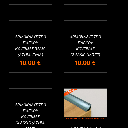
price
τρέχουσα
was:
τιμή
10.00 €.
είναι:
6.00 €.
ΑΡΜΟΚΑΛΥΠΤΡΟ
ΑΡΜΟΚΑΛΥΠΤΡΟ
Εξαντλημένο
Εξαντλημένο
ΠΑΓΚΟΥ
ΠΑΓΚΟΥ
ΚΟΥΖΙΝΑΣ BASIC
ΚΟΥΖΙΝΑΣ
(ΑΣΗΜΙ ΓΥΑΛ)
CLASSIC (ΜΠΕΖ)
10.00
€
10.00
€
ΑΡΜΟΚΑΛΥΠΤΡΟ
Εξαντλημένο
Εξαντλημένο
ΠΑΓΚΟΥ
ΚΟΥΖΙΝΑΣ
CLASSIC (ΑΣΗΜΙ