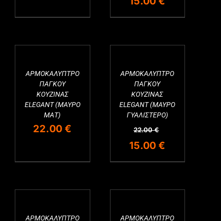
Original
Η
15.00
€
price
τρέχουσα
was:
τιμή
22.00 €.
είναι:
15.00 €.
ΑΡΜΟΚΑΛΥΠΤΡΟ
ΑΡΜΟΚΑΛΥΠΤΡΟ
Εξαντλημένο
ΠΑΓΚΟΥ
ΠΑΓΚΟΥ
ΚΟΥΖΙΝΑΣ
ΚΟΥΖΙΝΑΣ
ELEGANT (ΜΑΥΡΟ
ELEGANT (ΜΑΥΡΟ
ΜΑΤ)
ΓΥΑΛΙΣΤΕΡΟ)
22.00
€
22.00
€
Original
Η
15.00
€
price
τρέχουσα
was:
τιμή
22.00 €.
είναι:
15.00 €.
ΑΡΜΟΚΑΛΥΠΤΡΟ
ΑΡΜΟΚΑΛΥΠΤΡΟ