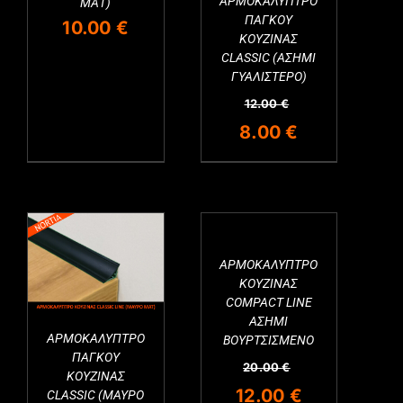
ΑΡΜΟΚΑΛΥΠΤΡΟ
ΜΑΤ)
ΠΑΓΚΟΥ
10.00
€
ΚΟΥΖΙΝΑΣ
CLASSIC (ΑΣΗΜΙ
ΓΥΑΛΙΣΤΕΡΟ)
12.00
€
Original
Η
8.00
€
price
τρέχουσα
was:
τιμή
12.00 €.
είναι:
8.00 €.
ΑΡΜΟΚΑΛΥΠΤΡΟ
Εξαντλημένο
ΚΟΥΖΙΝΑΣ
COMPACT LINE
ΑΣΗΜΙ
ΑΡΜΟΚΑΛΥΠΤΡΟ
ΒΟΥΡΤΣΙΣΜΕΝΟ
ΠΑΓΚΟΥ
20.00
€
ΚΟΥΖΙΝΑΣ
Original
Η
12.00
€
CLASSIC (ΜΑΥΡΟ